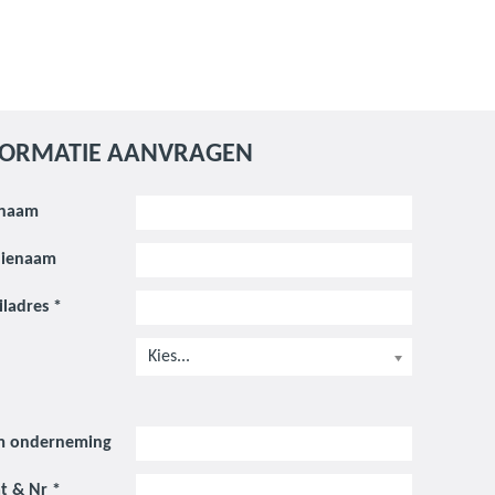
FORMATIE AANVRAGEN
naam
lienaam
iladres
*
Kies...
 onderneming
at & Nr
*