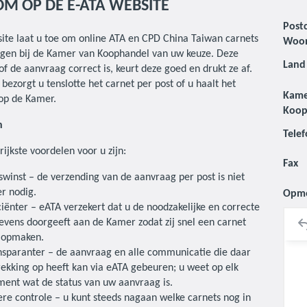
M OP DE E-ATA WEBSITE
Post
ite laat u toe om online ATA en CPD China Taiwan carnets
Woon
agen bij de Kamer van Koophandel van uw keuze. Deze
Land
 of de aanvraag correct is, keurt deze goed en drukt ze af.
ezorgt u tenslotte het carnet per post of u haalt het
Kame
 op de Kamer.
Koop
n
Tele
ijkste voordelen voor u zijn:
Fax
swinst – de verzending van de aanvraag per post is niet
r nodig.
Opme
ciënter – eATA verzekert dat u de noodzakelijke en correcte
evens doorgeeft aan de Kamer zodat zij snel een carnet
 opmaken.
nsparanter – de aanvraag en alle communicatie die daar
rekking op heeft kan via eATA gebeuren; u weet op elk
ent wat de status van uw aanvraag is.
ere controle – u kunt steeds nagaan welke carnets nog in