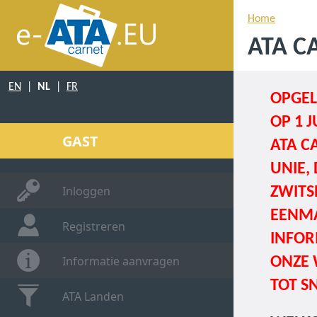
Home
ATA C
EN
|
NL
|
FR
OPGEL
OP
1 J
GAST
ATA C
UNIE,
Inloggen
ZWITS
EENMA
Registreren
INFOR
Informatie aanvragen
ONZE 
TOT S
ATA Landen