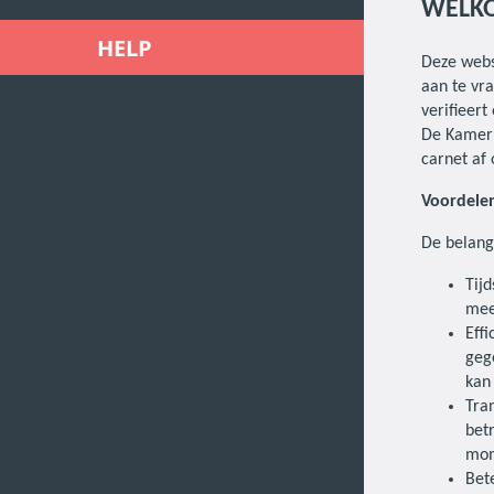
WELKO
HELP
Deze webs
aan te vr
verifieert
De Kamer b
carnet af
Voordele
De belangr
Tijd
mee
Effi
geg
kan
Tra
bet
mom
Bet