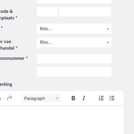
code
&
plaats
*
*
Kies...
r van
Kies...
handel
*
foonnummer
*
rking
Paragraph