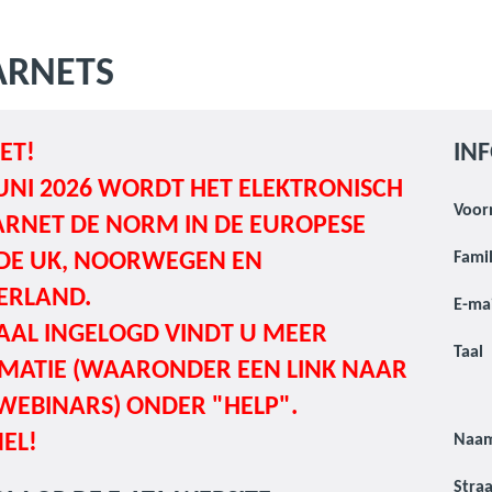
ARNETS
ET!
IN
UNI 2026
WORDT HET ELEKTRONISCH
Voor
ARNET DE NORM IN DE EUROPESE
 DE UK, NOORWEGEN EN
Fami
ERLAND.
E-ma
AL INGELOGD VINDT U MEER
Taal
MATIE (WAARONDER EEN LINK NAAR
WEBINARS) ONDER "HELP".
NEL!
Naam
Stra